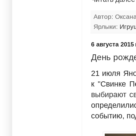
Автор:
Оксан
Ярлыки:
Игру
6 августа 2015 г
День рожде
21 июля Яно
к "Свинке П
выбирают с
определили
событию, п