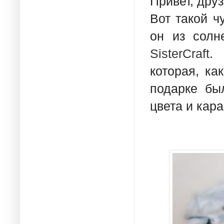
Привет, друз
Вот такой ч
он из солн
SisterCraft
.
которая, ка
подарке б
цвета и кар