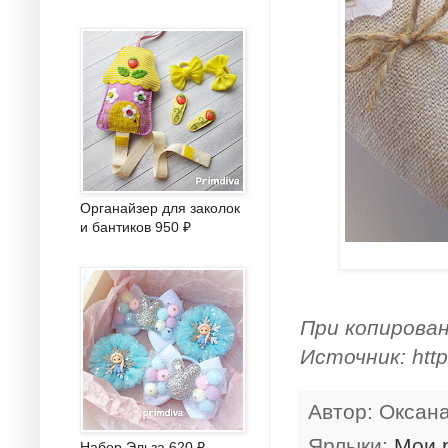
Органайзер для заколок
и бантиков 950 ₽
При копирова
Источник: http
Автор:
Оксан
Ярлыки:
Мои 
Набор Эльза 620 ₽